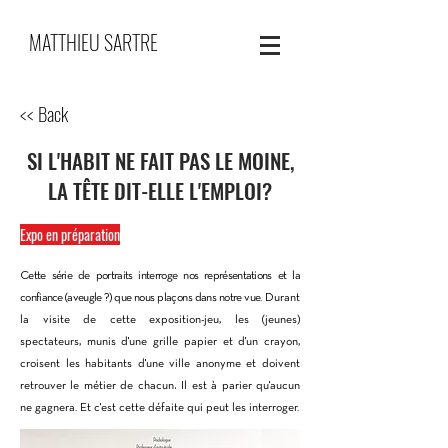
MATTHIEU SARTRE
<< Back
SI L'HABIT NE FAIT PAS LE MOINE,
LA TÊTE DIT-ELLE L'EMPLOI?
Expo en préparation
Cette série de portraits interroge nos représentations et la
confiance (aveugle
?) que nous plaçons dans notre vue.
Durant
la visite de cette exposition-jeu, les (jeunes)
spectateurs, munis d'une grille papier et d'un crayon,
croisent les habitants d'une ville anonyme et doivent
.
retrouver le métier de chacun
Il est à parier qu'aucun
ne gagnera. Et c'est cette défaite qui peut les interroger.